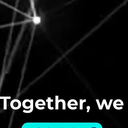
ether, we
E
v