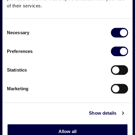
esterno
of their services.
Consent
Necessary
Selection
Preferences
Statistics
Marketing
Show details
Allow all