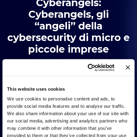
Cyberangels:
Cyberangels, gli
“angeli” della
cybersecurity di micro e
piccole imprese
Di Vittoria hub • 16 Novembre 2022
Si
Ascolta il podcast
This website uses cookies
apre
We use cookies to personalise content and ads, to
provide social media features and to analyse our traffic.
su
We also share information about your use of our site with
un
our social media, advertising and analytics partners who
may combine it with other information that you’ve
sito
provided to them or that they’ve collected from your use