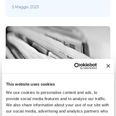
5 Maggio 2023
This website uses cookies
We use cookies to personalise content and ads, to
provide social media features and to analyse our traffic.
We also share information about your use of our site with
Il modello di digitalizzazione e il ruolo del
our social media, advertising and analytics partners who
BPO – La IV CallForIdeas. InsuranceUp