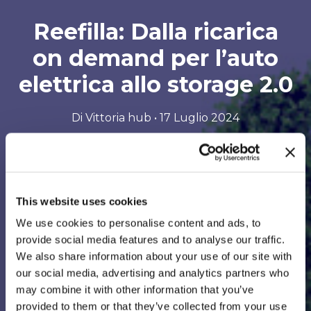
Reefilla: Dalla ricarica
on demand per l’auto
elettrica allo storage 2.0
Di Vittoria hub • 17 Luglio 2024
Si
Ascolta il podcast
apre
This website uses cookies
su
We use cookies to personalise content and ads, to
provide social media features and to analyse our traffic.
un
We also share information about your use of our site with
sito
our social media, advertising and analytics partners who
may combine it with other information that you’ve
esterno
provided to them or that they’ve collected from your use