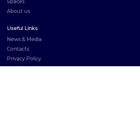
Spaces
About us
Useful Links
News & Media
Contacts
Privacy Policy
Cookie Policy
Italiano
Newsletter
Sign up to stay updated on all the news related
to Vittoria hub.