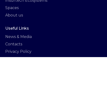
Insurtech Ecosystems
Spaces
About us
Useful Links
News & Media
Contacts
Privacy Policy
Cookie Policy
Italiano
Newsletter
Sign up to stay updated on all the news related
to Vittoria hub.